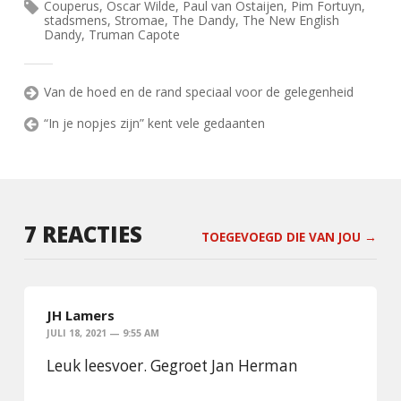
Couperus
,
Oscar Wilde
,
Paul van Ostaijen
,
Pim Fortuyn
,
stadsmens
,
Stromae
,
The Dandy
,
The New English
Dandy
,
Truman Capote
Van de hoed en de rand speciaal voor de gelegenheid
“In je nopjes zijn” kent vele gedaanten
7 REACTIES
TOEGEVOEGD DIE VAN JOU →
JH Lamers
JULI 18, 2021 — 9:55 AM
Leuk leesvoer. Gegroet Jan Herman